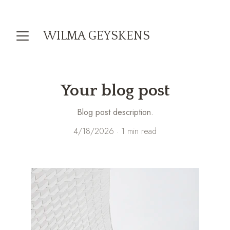
WILMA GEYSKENS
Your blog post
Blog post description.
4/18/2026
1 min read