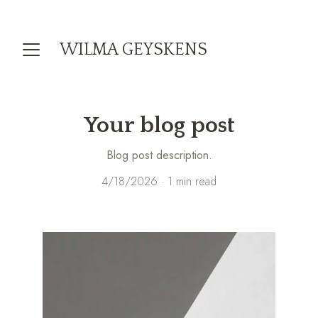
WILMA GEYSKENS
Your blog post
Blog post description.
4/18/2026
1 min read